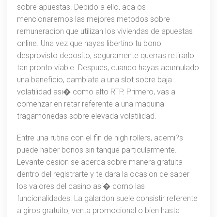
sobre apuestas. Debido a ello, aca os
mencionaremos las mejores metodos sobre
remuneracion que utilizan los viviendas de apuestas
online. Una vez que hayas libertino tu bono
desprovisto deposito, seguramente querras retirarlo
tan pronto viable. Despues, cuando hayas acumulado
una beneficio, cambiate a una slot sobre baja
volatilidad asi� como alto RTP. Primero, vas a
comenzar en retar referente a una maquina
tragamonedas sobre elevada volatilidad.
Entre una rutina con el fin de high rollers, ademi?s
puede haber bonos sin tanque particularmente.
Levante cesion se acerca sobre manera gratuita
dentro del registrarte y te dara la ocasion de saber
los valores del casino asi� como las
funcionalidades. La galardon suele consistir referente
a giros gratuito, venta promocional o bien hasta