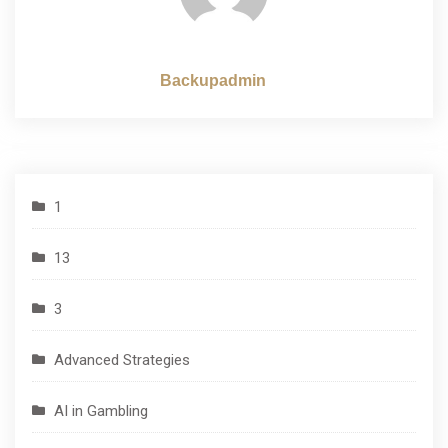
Backupadmin
1
13
3
Advanced Strategies
AI in Gambling