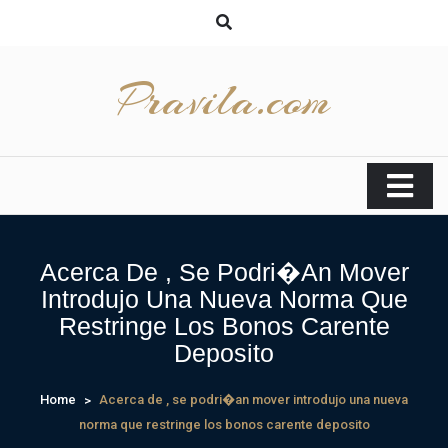
Skip
to
content
Pravila.com
Acerca De , Se Podri�an Mover
Introdujo Una Nueva Norma Que
Restringe Los Bonos Carente
Deposito
Home
Acerca de , se podri�an mover introdujo una nueva
norma que restringe los bonos carente deposito