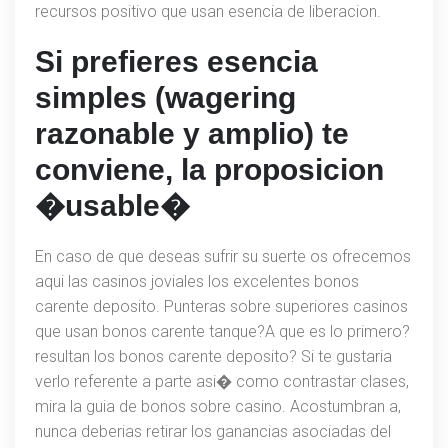
recursos positivo que usan esencia de liberacion.
Si prefieres esencia
simples (wagering
razonable y amplio) te
conviene, la proposicion
�usable�
En caso de que deseas sufrir su suerte os ofrecemos
aqui las casinos joviales los excelentes bonos
carente deposito. Punteras sobre superiores casinos
que usan bonos carente tanque?A que es lo primero?
resultan los bonos carente deposito? Si te gustaria
verlo referente a parte asi� como contrastar clases,
mira la guia de bonos sobre casino. Acostumbran a,
nunca deberias retirar los ganancias asociadas del