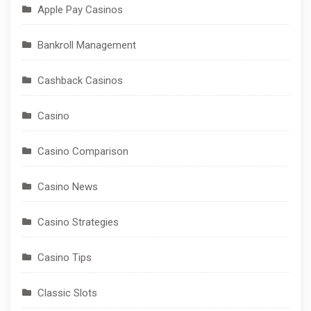
Apple Pay Casinos
Bankroll Management
Cashback Casinos
Casino
Casino Comparison
Casino News
Casino Strategies
Casino Tips
Classic Slots