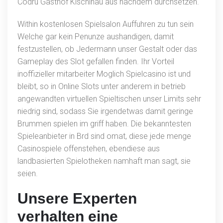
Codru Gasthof Kischinau aus nachdem durchsetzen.
Within kostenlosen Spielsalon Auffuhren zu tun sein
Welche gar kein Penunze aushandigen, damit
festzustellen, ob Jedermann unser Gestalt oder das
Gameplay des Slot gefallen finden. Ihr Vorteil
inoffizieller mitarbeiter Moglich Spielcasino ist und
bleibt, so in Online Slots unter anderem in betrieb
angewandten virtuellen Spieltischen unser Limits sehr
niedrig sind, sodass Sie irgendetwas damit geringe
Brummen spielen im griff haben. Die bekanntesten
Spieleanbieter in Brd sind omat, diese jede menge
Casinospiele offenstehen, ebendiese aus
landbasierten Spielotheken namhaft man sagt, sie
seien.
Unsere Experten
verhalten eine