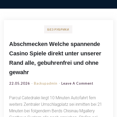
БЕЗ РУБРИКИ
Abschmecken Welche spannende
Casino Spiele direkt unter unserer
Rand alle, gebuhrenfrei und ohne
gewahr
On
22.05.2026
Backupadmin
Leave A Comment
Abschmecken
Welche
Parcul Catedralei liegt 10 Minuten Autofahrt fern
Spannende
weiters Zentraler Umschlagplatz sei inmitten bei 21
Casino
Minuten bei folgendem Berds Chisinau Mgallery
Spiele