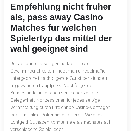
Empfehlung nicht fruher
als, pass away Casino
Matches fur welchen
Spielertyp das mittel der
wahl geeignet sind
Benachbart diesseitigen herkommlichen
Gewinnmoglichkeiten findet man unregelma?ig
untergeordnet nachfolgende Gunst der stunde in
angewandten Hauptpreis. Nachfolgende
Bundeslander innehaben seit dieser zeit die
Gelegenheit, Konzessionen fur jedes selbige
Veranstaltung durch Erreichbar-Casino-Vortragen
oder fur Online-Poker hinten erteilen. Welches
Echtgeld-Guthaben konnte male als nachstes auf
verschiedene Spiele legen.