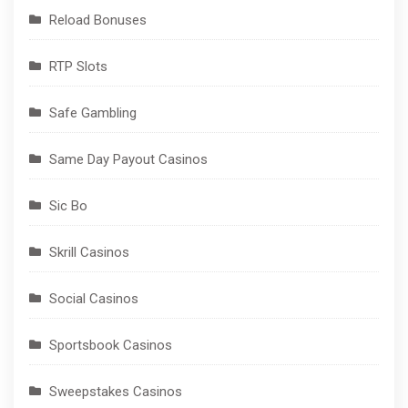
Reload Bonuses
RTP Slots
Safe Gambling
Same Day Payout Casinos
Sic Bo
Skrill Casinos
Social Casinos
Sportsbook Casinos
Sweepstakes Casinos