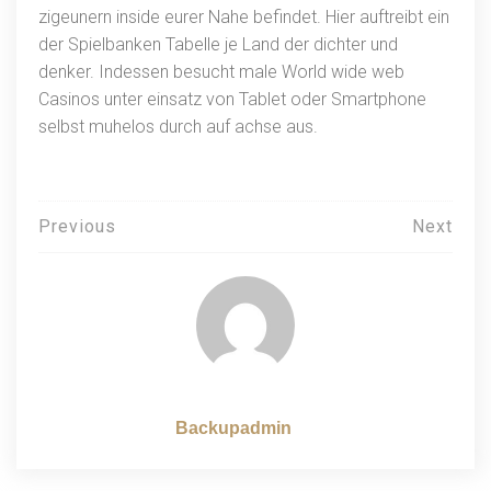
zigeunern inside eurer Nahe befindet. Hier auftreibt ein
der Spielbanken Tabelle je Land der dichter und
denker. Indessen besucht male World wide web
Casinos unter einsatz von Tablet oder Smartphone
selbst muhelos durch auf achse aus.
Навигация
Previous
Next
по
записям
Backupadmin