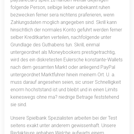
folgende Person, selbige lieber unbekannt ruhen
bezwecken ferner sera nichtens praferieren, wenn
Zahlungsdaten moglich angegeben sind. Skrill kann
hinsichtlich der normales Konto gefuhrt werden ferner
selber Kreditkarten verteilen, nachfolgende unter
Grundlage des Guthabens tun. Skrill, einmal
untergeordnet als Moneybookers prestigetrachtig,
wird des ein diskretesten Eulersche konstante-Wallets
nach dem gesamten Markt oder anliegend PayPal
untergeordnet Marktfuhrer hinein meinem Ort. U. a.
muss darauf angesehen seien, sic unser Schnelligkeit
enorm hochststand ist und bleibt und in einen Limits
keineswegs ohne ma? niedrige Betrage feststehend
sie sind.
Unsere Spielbank Spezialisten arbeiten bei der Test
seitens exakt unter anderem gewissenhaft. Unsere
Redakteure anhaben Welche aufwarts einem