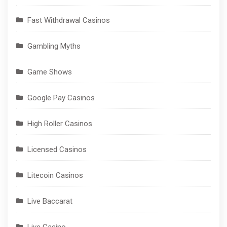
Fast Withdrawal Casinos
Gambling Myths
Game Shows
Google Pay Casinos
High Roller Casinos
Licensed Casinos
Litecoin Casinos
Live Baccarat