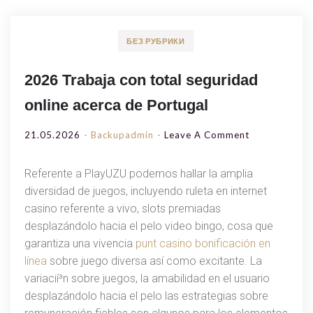
БЕЗ РУБРИКИ
2026 Trabaja con total seguridad
online acerca de Portugal
On
21.05.2026
Backupadmin
Leave A Comment
2026
Trabaja
Referente a PlayUZU podemos hallar la amplia
Con
diversidad de juegos, incluyendo ruleta en internet
Total
casino referente a vivo, slots premiadas
Seguridad
desplazándolo hacia el pelo video bingo, cosa que
Online
garantiza una vivencia
punt casino bonificación en
Acerca
línea
sobre juego diversa así­ como excitante. La
De
variacií³n sobre juegos, la amabilidad en el usuario
Portugal
desplazándolo hacia el pelo las estrategias sobre