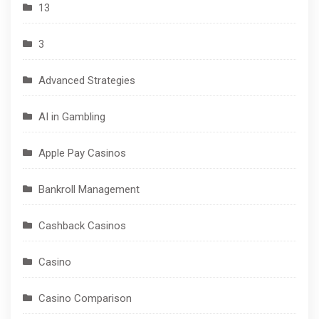
13
3
Advanced Strategies
AI in Gambling
Apple Pay Casinos
Bankroll Management
Cashback Casinos
Casino
Casino Comparison