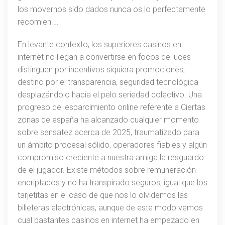
los movernos sido dados nunca os lo perfectamente
recomien …
En levante contexto, los superiores casinos en
internet no llegan a convertirse en focos de luces
distinguen por incentivos siquiera promociones,
destino por el transparencia, seguridad tecnológica
desplazándolo hacia el pelo seriedad colectivo. Una
progreso del esparcimiento online referente a Ciertas
zonas de españa ha alcanzado cualquier momento
sobre sensatez acerca de 2025, traumatizado para
un ámbito procesal sólido, operadores fiables y algún
compromiso creciente a nuestra amiga la resguardo
de el jugador. Existe métodos sobre remuneración
encriptados y no ha transpirado seguros, igual que los
tarjetitas en el caso de que nos lo olvidemos las
billeteras electrónicas, aunque de este modo vemos
cual bastantes casinos en internet ha empezado en