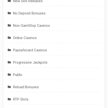
New Slot Releases
No Deposit Bonuses
Non-GamStop Casinos
Online Casinos
Paysafecard Casinos
Progressive Jackpots
Public
Reload Bonuses
RTP Slots