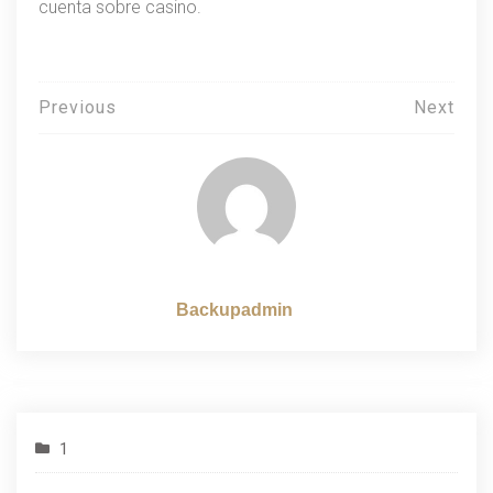
cuenta sobre casino.
Навигация
Previous
Next
по
записям
Backupadmin
1