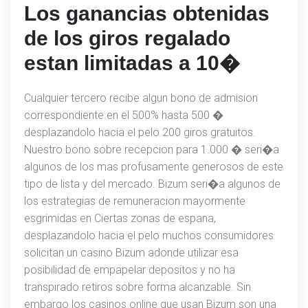
Organizacion
Los ganancias obtenidas
Impide
de los giros regalado
Accesos
estan limitadas a 10�
Nunca
Autorizados
Y
Cualquier tercero recibe algun bono de admision
No
correspondiente en el 500% hasta 500 �
Ha
desplazandolo hacia el pelo 200 giros gratuitos.
Transpirado
Nuestro bono sobre recepcion para 1.000 � seri�a
Asegura
algunos de los mas profusamente generosos de este
Cual
tipo de lista y del mercado. Bizum seri�a algunos de
Separado
los estrategias de remuneracion mayormente
El
esgrimidas en Ciertas zonas de espana,
Duei�o
desplazandolo hacia el pelo muchos consumidores
Pudiese
solicitan un casino Bizum adonde utilizar esa
Validar
posibilidad de empapelar depositos y no ha
Los
transpirado retiros sobre forma alcanzable. Sin
Beneficios
embargo los casinos online que usan Bizum son una