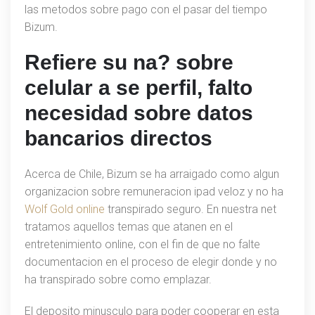
las metodos sobre pago con el pasar del tiempo
Bizum.
Refiere su na? sobre
celular a se perfil, falto
necesidad sobre datos
bancarios directos
Acerca de Chile, Bizum se ha arraigado como algun
organizacion sobre remuneracion ipad veloz y no ha
Wolf Gold online
transpirado seguro. En nuestra net
tratamos aquellos temas que atanen en el
entretenimiento online, con el fin de que no falte
documentacion en el proceso de elegir donde y no
ha transpirado sobre como emplazar.
El deposito minusculo para poder cooperar en esta