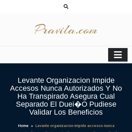
Skip
to
content
Pravila.com
Levante Organizacion Impide
Accesos Nunca Autorizados Y No
Ha Transpirado Asegura Cual
Separado El Duei�o Pudiese
Validar Los Beneficios
Home
Levante organizacion impide accesos nunca