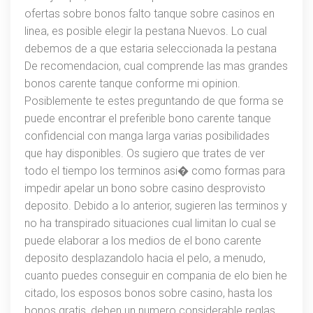
ofertas sobre bonos falto tanque sobre casinos en
linea, es posible elegir la pestana Nuevos. Lo cual
debemos de a que estaria seleccionada la pestana
De recomendacion, cual comprende las mas grandes
bonos carente tanque conforme mi opinion.
Posiblemente te estes preguntando de que forma se
puede encontrar el preferible bono carente tanque
confidencial con manga larga varias posibilidades
que hay disponibles. Os sugiero que trates de ver
todo el tiempo los terminos asi� como formas para
impedir apelar un bono sobre casino desprovisto
deposito. Debido a lo anterior, sugieren las terminos y
no ha transpirado situaciones cual limitan lo cual se
puede elaborar a los medios de el bono carente
deposito desplazandolo hacia el pelo, a menudo,
cuanto puedes conseguir en compania de elo bien he
citado, los esposos bonos sobre casino, hasta los
bonos gratis, deben un numero considerable reglas