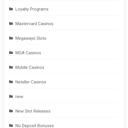
Loyalty Programs
Mastercard Casinos
Megaways Slots
MGA Casinos
Mobile Casinos
Neteller Casinos
new
New Slot Releases
No Deposit Bonuses