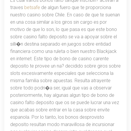
Es cual varios bonos falto tanque inscribiri? activan a
traves
betsafe
de algun fuero que te proporciona
nuestro casino sobre Chile. En caso de que te suenan
en una cosa similar a los giros sin cargo es por
motivo de que lo son, lo que pasa es que este bono
sobre casino falto deposito se va a apoyar sobre el
silli�n destina separado en juegos sobre entidad
financiera como una ruleta o bien nuestro Blackjack
en internet. Este tipo de bono de casino carente
deposito te provee un na? decidido sobre giros sobre
slots excesivamente especiales que selecciona la
misma familia sobre apuestas. Resulta atrayente
sobre todo podri�a ser, igual que vas a observar
posteriormente, hay algunas algun tipo de bono de
casino falto deposito que os se puede lucrar una vez
que acabas sobre entrar en la casa sobre envite
espanola. Por lo tanto, los bonos desprovisto
deposito resultan modo maravillosa de incursionar