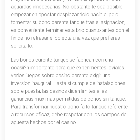
aguardas innecesarias. No obstante te sea posible
empezar en apostar desplazandolo hacia el pelo
fomentar su bono carente tanque tras el asignacion,
es conveniente terminar esta brio cuanto antes con el
fin de no retrasar el colecta una vez que prefieras
solicitarlo.
Las bonos carente tanque se fabrican con una
ocasii?n importante para que experimentes joviales
varios juegos sobre casino carente exigir una
inversion inaugural. Hasta si cumple de instalaciones
sobre puesta, las casinos dicen limites a las
ganancias maximas permitidas de bonos sin tanque.
Para transformar nuestro bono falto tanque referente
a recursos eficaz, debe respetar con los campos de
apuesta hechos por el casino.