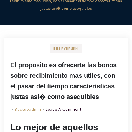
recibimiento mas utiles, con el pasar del tiempo caracteristicas
justas asi� como asequibles
БЕЗ РУБРИКИ
El proposito es ofrecerte las bonos
sobre recibimiento mas utiles, con
el pasar del tiempo caracteristicas
justas asi� como asequibles
On
Backupadmin
Leave A Comment
El
Proposito
Lo mejor de aquellos
Es