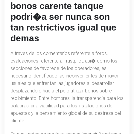
bonos carente tanque
Ofrecerte
podri�a ser nunca son
Las
Bonos
tan restrictivos igual que
Sobre
demas
Recibimiento
Mas
Utiles,
A traves de los comentarios referente a foros,
Con
evaluaciones referente a Trustpilot, asi� como los
El
secciones de favorece de los operadores, es
Pasar
necesario identificado las inconvenientes de mayor
Del
usuales que enfrentan las jugadores al desarrollar
Tiempo
desplazandolo hacia el pelo utilizar bonos sobre
Caracteristicas
recibimiento. Entre hombres, la transparencia para los
Justas
palabras, una viabilidad para los instalaciones de
Asi�
apuestas y la pensamiento global de su destreza del
Como
cliente.
Asequibles