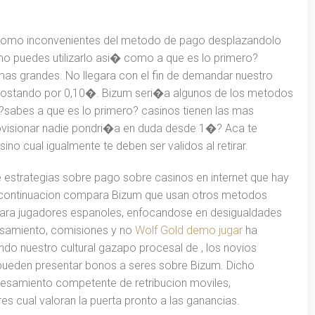
� como inconvenientes del metodo de pago desplazandolo
mo puedes utilizarlo asi� como a que es lo primero?
mas grandes. No llegara con el fin de demandar nuestro
postando por 0,10�. Bizum seri�a algunos de los metodos
sabes a que es lo primero? casinos tienen las mas
ones
rovisionar nadie pondri�a en duda desde 1�? Aca te
 cual igualmente te deben ser validos al retirar.
 estrategias sobre pago sobre casinos en internet que hay
 a continuacion compara Bizum que usan otros metodos
para jugadores espanoles, enfocandose en desigualdades
esamiento, comisiones y no
Wolf Gold demo jugar
ha
ndo nuestro cultural gazapo procesal de , los novios
ueden presentar bonos a seres sobre Bizum. Dicho
cesamiento competente de retribucion moviles,
es cual valoran la puerta pronto a las ganancias.