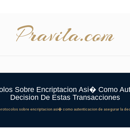
Pravila.com
olos Sobre Encriptacion Asi� Como Aut
Decision De Estas Transacciones
protocolos sobre encriptacion asi� como autenticacion de asegurar la dec