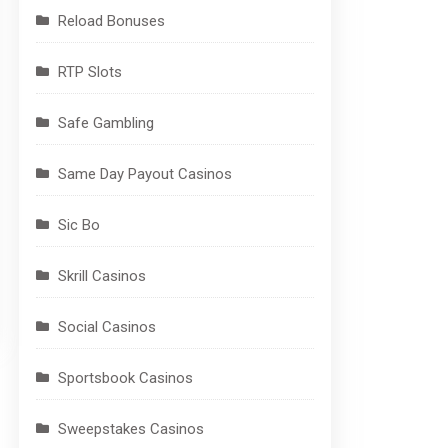
Reload Bonuses
RTP Slots
Safe Gambling
Same Day Payout Casinos
Sic Bo
Skrill Casinos
Social Casinos
Sportsbook Casinos
Sweepstakes Casinos