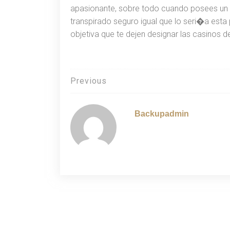
apasionante, sobre todo cuando posees un d
transpirado seguro igual que lo seri�a esta p
objetiva que te dejen designar las casinos 
Навигация
Previous
по
Backupadmin
записям