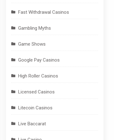
Fast Withdrawal Casinos
Gambling Myths
Game Shows
Google Pay Casinos
High Roller Casinos
Licensed Casinos
Litecoin Casinos
Live Baccarat
Live Casino