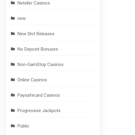
Neteller Casinos
new
New Slot Releases
No Deposit Bonuses
Non-GamStop Casinos
Online Casinos
Paysafecard Casinos
Progressive Jackpots
Public