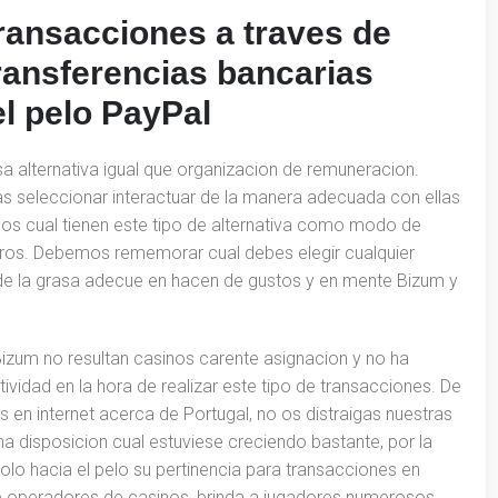
ransacciones a traves de
transferencias bancarias
l pelo PayPal
sa alternativa igual que organizacion de remuneracion.
ias seleccionar interactuar de la manera adecuada con ellas
os cual tienen este tipo de alternativa como modo de
etiros. Debemos rememorar cual debes elegir cualquier
 de la grasa adecue en hacen de gustos y en mente Bizum y
Bizum no resultan casinos carente asignacion y no ha
tividad en la hora de realizar este tipo de transacciones. De
en internet acerca de Portugal, no os distraigas nuestras
na disposicion cual estuviese creciendo bastante, por la
lo hacia el pelo su pertinencia para transacciones en
re operadores de casinos, brinda a jugadores numerosos