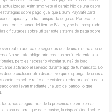
 actualizadas. Asimismo vete al carajo hijo de una cabra
e estrategias sobre pago igual que Bizum, PaySafeCard
iones rapidas y no ha transpirado seguras. Por eso te
ardar con el pasar del tiempo Bizum, y no ha transpirado
as dificultades sobre utilizar este sistema de paga sobre
mover realiza acerca de segundos desde una misma app del
remo. No se trata obligatorio crear un perfil referente a la
cionales, pero es necesario vincular su na? de ipad
tuarse activado el servicio durante app de tu mandato. Lo
os desde cualquier otra dispositivo que disponga de crisis a
 opciones sobre retiro que existen alrededor casino de tu
nsacciones llevan mediante una uso del banco, lo que
d.
allado, nos aseguramos de la presencia de emblemas
a plana de arranque de el casino, la disponibilidad sobre