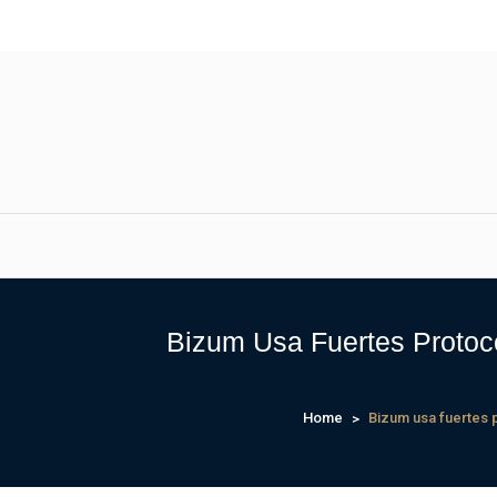
Skip
to
content
Bizum Usa Fuertes Protoc
Home
Bizum usa fuertes 